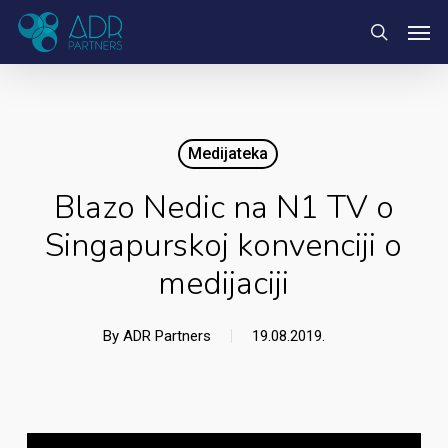
Skip
Menu
Men
to
search
main
content
Medijateka
Blazo Nedic na N1 TV o
Singapurskoj konvenciji o
medijaciji
By
ADR Partners
19.08.2019.