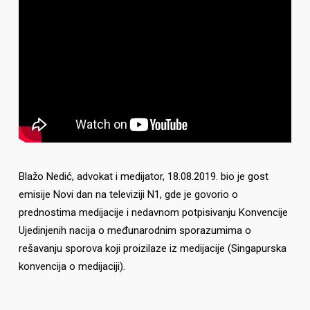
Blažo Nedić, advokat i medijator, 18.08.2019. bio je gost
emisije Novi dan na televiziji N1, gde je govorio o
prednostima medijacije i nedavnom potpisivanju Konvencije
Ujedinjenih nacija o međunarodnim sporazumima o
rešavanju sporova koji proizilaze iz medijacije (Singapurska
konvencija o medijaciji).